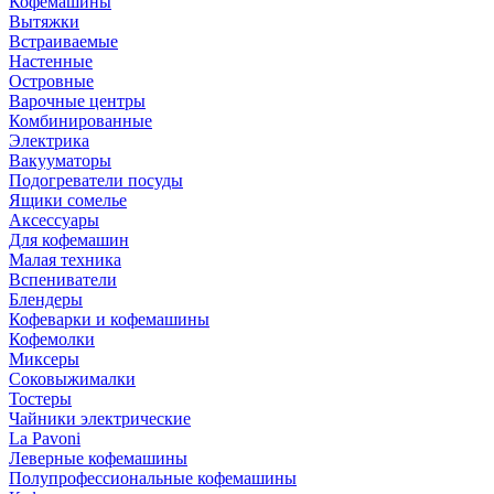
Кофемашины
Вытяжки
Встраиваемые
Настенные
Островные
Варочные центры
Комбинированные
Электрика
Вакууматоры
Подогреватели посуды
Ящики сомелье
Аксессуары
Для кофемашин
Малая техника
Вспениватели
Блендеры
Кофеварки и кофемашины
Кофемолки
Миксеры
Соковыжималки
Тостеры
Чайники электрические
La Pavoni
Леверные кофемашины
Полупрофессиональные кофемашины