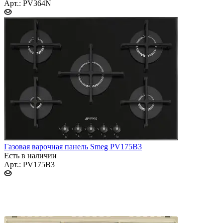
Арт.: PV364N
Газовая варочная панель Smeg PV175B3
Есть в наличии
Арт.: PV175B3