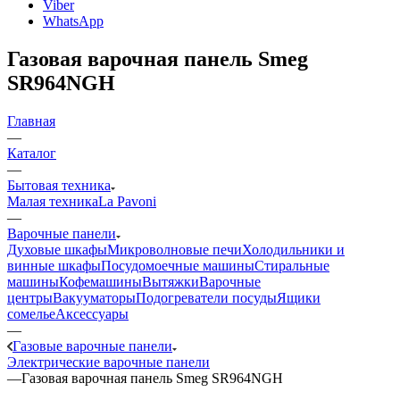
Viber
WhatsApp
Газовая варочная панель Smeg
SR964NGH
Главная
—
Каталог
—
Бытовая техника
Малая техника
La Pavoni
—
Варочные панели
Духовые шкафы
Микроволновые печи
Холодильники и
винные шкафы
Посудомоечные машины
Стиральные
машины
Кофемашины
Вытяжки
Варочные
центры
Вакууматоры
Подогреватели посуды
Ящики
сомелье
Аксессуары
—
Газовые варочные панели
Электрические варочные панели
—
Газовая варочная панель Smeg SR964NGH