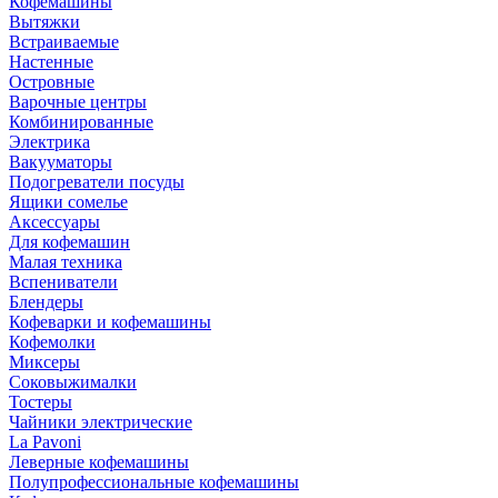
Кофемашины
Вытяжки
Встраиваемые
Настенные
Островные
Варочные центры
Комбинированные
Электрика
Вакууматоры
Подогреватели посуды
Ящики сомелье
Аксессуары
Для кофемашин
Малая техника
Вспениватели
Блендеры
Кофеварки и кофемашины
Кофемолки
Миксеры
Соковыжималки
Тостеры
Чайники электрические
La Pavoni
Леверные кофемашины
Полупрофессиональные кофемашины