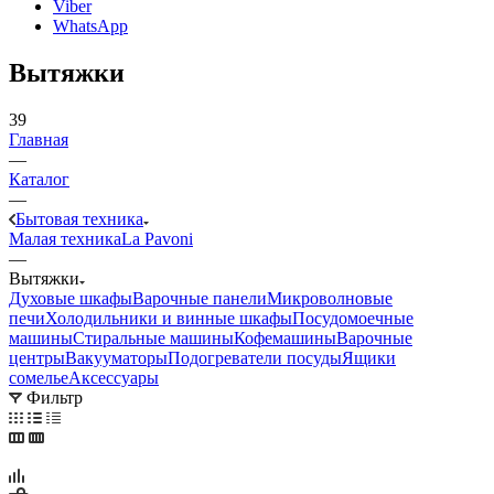
Viber
WhatsApp
Вытяжки
39
Главная
—
Каталог
—
Бытовая техника
Малая техника
La Pavoni
—
Вытяжки
Духовые шкафы
Варочные панели
Микроволновые
печи
Холодильники и винные шкафы
Посудомоечные
машины
Стиральные машины
Кофемашины
Варочные
центры
Вакууматоры
Подогреватели посуды
Ящики
сомелье
Аксессуары
Фильтр