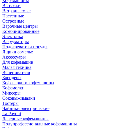
Кофемашины
Вытяжки
Встраиваемые
Настенные
Островные
Варочные центры
Комбинированные
Электрика
Вакууматоры
Подогреватели посуды
Ящики сомелье
Аксессуары
Для кофемашин
Малая техника
Вспениватели
Блендеры
Кофеварки и кофемашины
Кофемолки
Миксеры
Соковыжималки
Тостеры
Чайники электрические
La Pavoni
Леверные кофемашины
Полупрофессиональные кофемашины