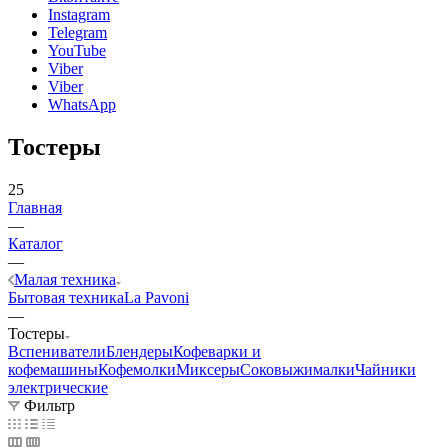
Instagram
Telegram
YouTube
Viber
Viber
WhatsApp
Тостеры
25
Главная
—
Каталог
—
Малая техника
Бытовая техника
La Pavoni
—
Тостеры
Вспениватели
Блендеры
Кофеварки и
кофемашины
Кофемолки
Миксеры
Соковыжималки
Чайники
электрические
Фильтр