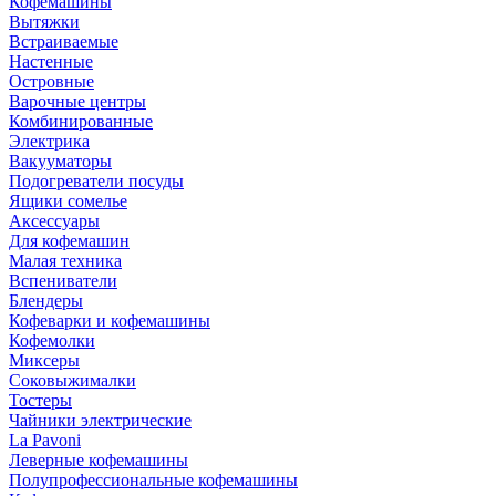
Кофемашины
Вытяжки
Встраиваемые
Настенные
Островные
Варочные центры
Комбинированные
Электрика
Вакууматоры
Подогреватели посуды
Ящики сомелье
Аксессуары
Для кофемашин
Малая техника
Вспениватели
Блендеры
Кофеварки и кофемашины
Кофемолки
Миксеры
Соковыжималки
Тостеры
Чайники электрические
La Pavoni
Леверные кофемашины
Полупрофессиональные кофемашины