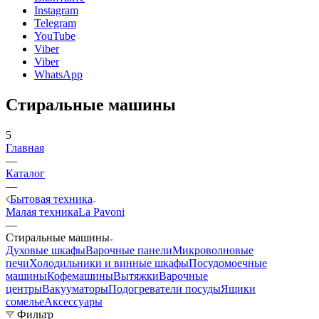
Instagram
Telegram
YouTube
Viber
Viber
WhatsApp
Стиральные машины
5
Главная
—
Каталог
—
Бытовая техника
Малая техника
La Pavoni
—
Стиральные машины
Духовые шкафы
Варочные панели
Микроволновые
печи
Холодильники и винные шкафы
Посудомоечные
машины
Кофемашины
Вытяжки
Варочные
центры
Вакууматоры
Подогреватели посуды
Ящики
сомелье
Аксессуары
Фильтр