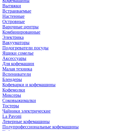
Кофемашины
Вытяжки
Встраиваемые
Настенные
Островные
Варочные центры
Комбинированные
Электрика
Вакууматоры
Подогреватели посуды
Ящики сомелье
Аксессуары
Для кофемашин
Малая техника
Вспениватели
Блендеры
Кофеварки и кофемашины
Кофемолки
Миксеры
Соковыжималки
Тостеры
Чайники электрические
La Pavoni
Леверные кофемашины
Полупрофессиональные кофемашины