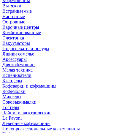
Кофемашины
Вытяжки
Встраиваемые
Настенные
Островные
Варочные центры
Комбинированные
Электрика
Вакууматоры
Подогреватели посуды
Ящики сомелье
Аксессуары
Для кофемашин
Малая техника
Вспениватели
Блендеры
Кофеварки и кофемашины
Кофемолки
Миксеры
Соковыжималки
Тостеры
Чайники электрические
La Pavoni
Леверные кофемашины
Полупрофессиональные кофемашины