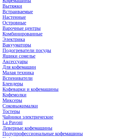
Кофемашины
Вытяжки
Встраиваемые
Настенные
Островные
Варочные центры
Комбинированные
Электрика
Вакууматоры
Подогреватели посуды
Ящики сомелье
Аксессуары
Для кофемашин
Малая техника
Вспениватели
Блендеры
Кофеварки и кофемашины
Кофемолки
Миксеры
Соковыжималки
Тостеры
Чайники электрические
La Pavoni
Леверные кофемашины
Полупрофессиональные кофемашины