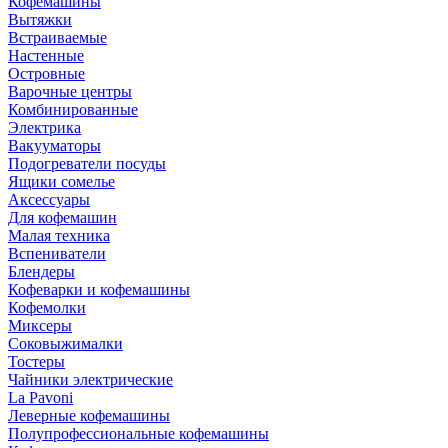
Кофемашины
Вытяжки
Встраиваемые
Настенные
Островные
Варочные центры
Комбинированные
Электрика
Вакууматоры
Подогреватели посуды
Ящики сомелье
Аксессуары
Для кофемашин
Малая техника
Вспениватели
Блендеры
Кофеварки и кофемашины
Кофемолки
Миксеры
Соковыжималки
Тостеры
Чайники электрические
La Pavoni
Леверные кофемашины
Полупрофессиональные кофемашины