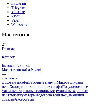
Instagram
Telegram
YouTube
Viber
Viber
WhatsApp
Настенные
27
Главная
—
Каталог
—
Бытовая техника
Малая техника
La Pavoni
—
Вытяжки
Духовые шкафы
Варочные панели
Микроволновые
печи
Холодильники и винные шкафы
Посудомоечные
машины
Стиральные машины
Кофемашины
Варочные
центры
Вакууматоры
Подогреватели посуды
Ящики
сомелье
Аксессуары
—