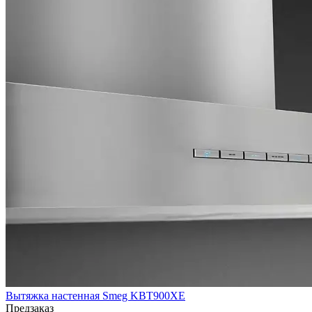
Вытяжка настенная Smeg KBT900XE
Предзаказ