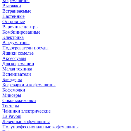
Кофемашины
Вытяжки
Встраиваемые
Настенные
Островные
Варочные центры
Комбинированные
Электрика
Вакууматоры
Подогреватели посуды
Ящики сомелье
Аксессуары
Для кофемашин
Малая техника
Вспениватели
Блендеры
Кофеварки и кофемашины
Кофемолки
Миксеры
Соковыжималки
Тостеры
Чайники электрические
La Pavoni
Леверные кофемашины
Полупрофессиональные кофемашины