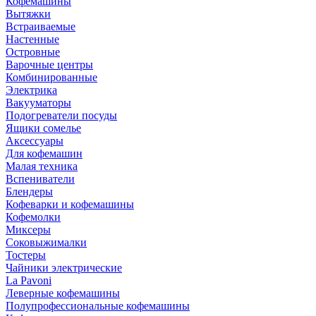
Кофемашины
Вытяжки
Встраиваемые
Настенные
Островные
Варочные центры
Комбинированные
Электрика
Вакууматоры
Подогреватели посуды
Ящики сомелье
Аксессуары
Для кофемашин
Малая техника
Вспениватели
Блендеры
Кофеварки и кофемашины
Кофемолки
Миксеры
Соковыжималки
Тостеры
Чайники электрические
La Pavoni
Леверные кофемашины
Полупрофессиональные кофемашины