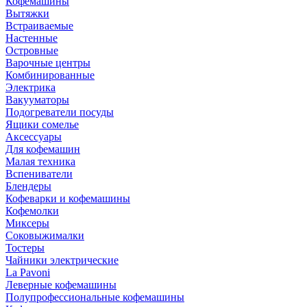
Кофемашины
Вытяжки
Встраиваемые
Настенные
Островные
Варочные центры
Комбинированные
Электрика
Вакууматоры
Подогреватели посуды
Ящики сомелье
Аксессуары
Для кофемашин
Малая техника
Вспениватели
Блендеры
Кофеварки и кофемашины
Кофемолки
Миксеры
Соковыжималки
Тостеры
Чайники электрические
La Pavoni
Леверные кофемашины
Полупрофессиональные кофемашины