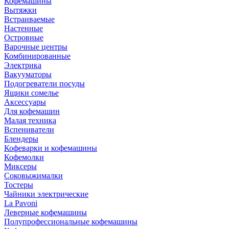
Кофемашины
Вытяжки
Встраиваемые
Настенные
Островные
Варочные центры
Комбинированные
Электрика
Вакууматоры
Подогреватели посуды
Ящики сомелье
Аксессуары
Для кофемашин
Малая техника
Вспениватели
Блендеры
Кофеварки и кофемашины
Кофемолки
Миксеры
Соковыжималки
Тостеры
Чайники электрические
La Pavoni
Леверные кофемашины
Полупрофессиональные кофемашины