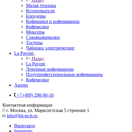
Назад
Малая техника
Вспениватели
Блендеры
Кофеварки и кофемашины
Кофемолки
Миксеры
Соковыжималки
Тостеры
Чайники электрические
La Pavoni
Назад
La Pavoni
Леверные кофемашины
Полупрофессиональные кофемашины
Кофемолки
Акции
+7 (499) 290-90-10
Контактная информация
г. Москва, ул. Марксистская 5 строение 1
info@hit-tech.ru
Вконтакте
Instagram