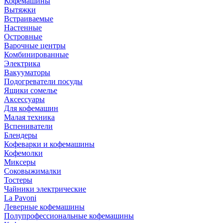
Кофемашины
Вытяжки
Встраиваемые
Настенные
Островные
Варочные центры
Комбинированные
Электрика
Вакууматоры
Подогреватели посуды
Ящики сомелье
Аксессуары
Для кофемашин
Малая техника
Вспениватели
Блендеры
Кофеварки и кофемашины
Кофемолки
Миксеры
Соковыжималки
Тостеры
Чайники электрические
La Pavoni
Леверные кофемашины
Полупрофессиональные кофемашины