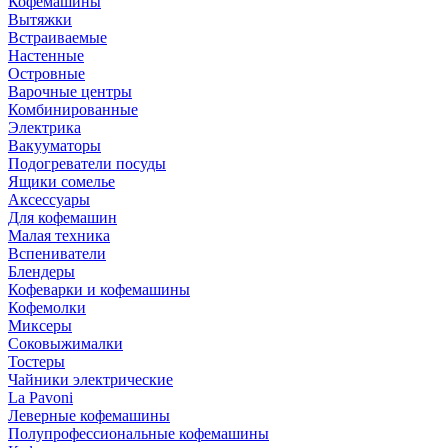
Кофемашины
Вытяжки
Встраиваемые
Настенные
Островные
Варочные центры
Комбинированные
Электрика
Вакууматоры
Подогреватели посуды
Ящики сомелье
Аксессуары
Для кофемашин
Малая техника
Вспениватели
Блендеры
Кофеварки и кофемашины
Кофемолки
Миксеры
Соковыжималки
Тостеры
Чайники электрические
La Pavoni
Леверные кофемашины
Полупрофессиональные кофемашины