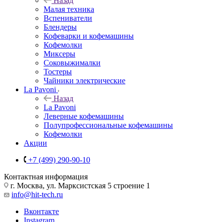
Назад
Малая техника
Вспениватели
Блендеры
Кофеварки и кофемашины
Кофемолки
Миксеры
Соковыжималки
Тостеры
Чайники электрические
La Pavoni
Назад
La Pavoni
Леверные кофемашины
Полупрофессиональные кофемашины
Кофемолки
Акции
+7 (499) 290-90-10
Контактная информация
г. Москва, ул. Марксистская 5 строение 1
info@hit-tech.ru
Вконтакте
Instagram