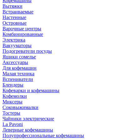
Кофемашины
Вытяжки
Встраиваемые
Настенные
Островные
Варочные центры
Комбинированные
Электрика
Вакууматоры
Подогреватели посуды
Ящики сомелье
Аксессуары
Для кофемашин
Малая техника
Вспениватели
Блендеры
Кофеварки и кофемашины
Кофемолки
Миксеры
Соковыжималки
Тостеры
Чайники электрические
La Pavoni
Леверные кофемашины
Полупрофессиональные кофемашины