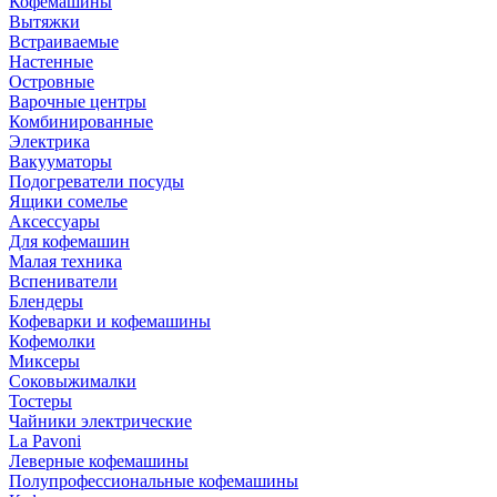
Кофемашины
Вытяжки
Встраиваемые
Настенные
Островные
Варочные центры
Комбинированные
Электрика
Вакууматоры
Подогреватели посуды
Ящики сомелье
Аксессуары
Для кофемашин
Малая техника
Вспениватели
Блендеры
Кофеварки и кофемашины
Кофемолки
Миксеры
Соковыжималки
Тостеры
Чайники электрические
La Pavoni
Леверные кофемашины
Полупрофессиональные кофемашины