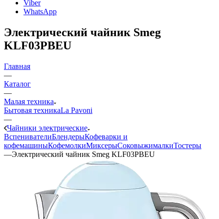
Viber
WhatsApp
Электрический чайник Smeg
KLF03PBEU
Главная
—
Каталог
—
Малая техника
Бытовая техника
La Pavoni
—
Чайники электрические
Вспениватели
Блендеры
Кофеварки и
кофемашины
Кофемолки
Миксеры
Соковыжималки
Тостеры
—
Электрический чайник Smeg KLF03PBEU