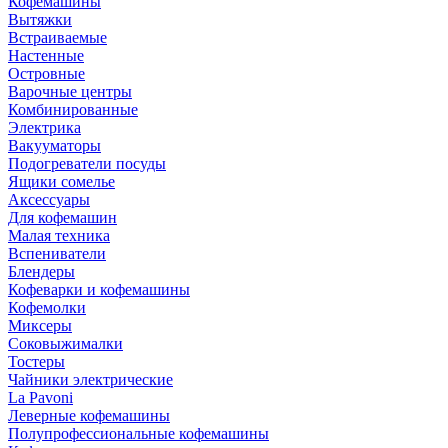
Кофемашины
Вытяжки
Встраиваемые
Настенные
Островные
Варочные центры
Комбинированные
Электрика
Вакууматоры
Подогреватели посуды
Ящики сомелье
Аксессуары
Для кофемашин
Малая техника
Вспениватели
Блендеры
Кофеварки и кофемашины
Кофемолки
Миксеры
Соковыжималки
Тостеры
Чайники электрические
La Pavoni
Леверные кофемашины
Полупрофессиональные кофемашины