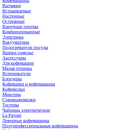
Кофемашины
Вытяжки
Встраиваемые
Настенные
Островные
Варочные центры
Комбинированные
Электрика
Вакууматоры
Подогреватели посуды
Ящики сомелье
Аксессуары
Для кофемашин
Малая техника
Вспениватели
Блендеры
Кофеварки и кофемашины
Кофемолки
Миксеры
Соковыжималки
Тостеры
Чайники электрические
La Pavoni
Леверные кофемашины
Полупрофессиональные кофемашины