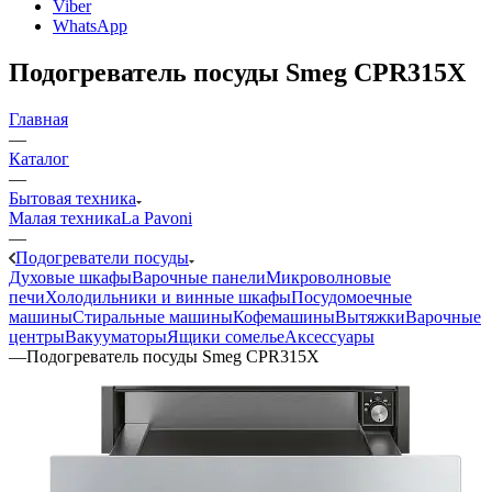
Viber
WhatsApp
Подогреватель посуды Smeg CPR315X
Главная
—
Каталог
—
Бытовая техника
Малая техника
La Pavoni
—
Подогреватели посуды
Духовые шкафы
Варочные панели
Микроволновые
печи
Холодильники и винные шкафы
Посудомоечные
машины
Стиральные машины
Кофемашины
Вытяжки
Варочные
центры
Вакууматоры
Ящики сомелье
Аксессуары
—
Подогреватель посуды Smeg CPR315X