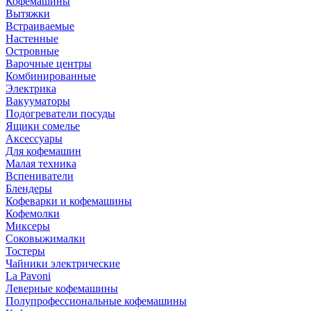
Кофемашины
Вытяжки
Встраиваемые
Настенные
Островные
Варочные центры
Комбинированные
Электрика
Вакууматоры
Подогреватели посуды
Ящики сомелье
Аксессуары
Для кофемашин
Малая техника
Вспениватели
Блендеры
Кофеварки и кофемашины
Кофемолки
Миксеры
Соковыжималки
Тостеры
Чайники электрические
La Pavoni
Леверные кофемашины
Полупрофессиональные кофемашины