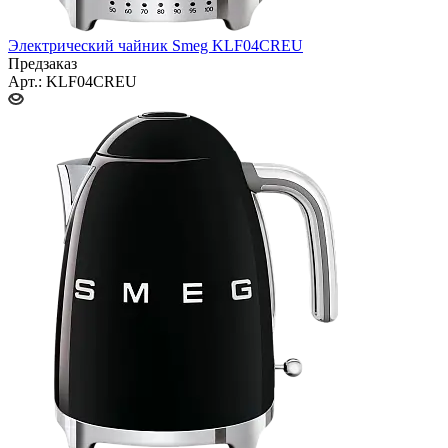
Электрический чайник Smeg KLF04CREU
Предзаказ
Арт.: KLF04CREU