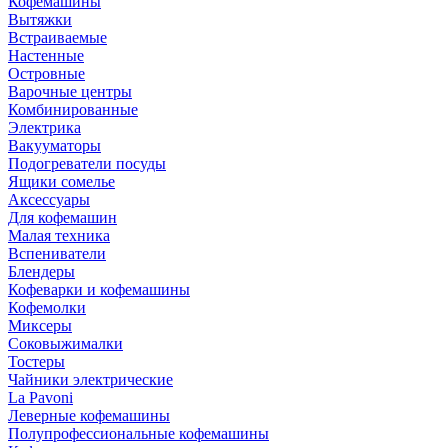
Кофемашины
Вытяжки
Встраиваемые
Настенные
Островные
Варочные центры
Комбинированные
Электрика
Вакууматоры
Подогреватели посуды
Ящики сомелье
Аксессуары
Для кофемашин
Малая техника
Вспениватели
Блендеры
Кофеварки и кофемашины
Кофемолки
Миксеры
Соковыжималки
Тостеры
Чайники электрические
La Pavoni
Леверные кофемашины
Полупрофессиональные кофемашины