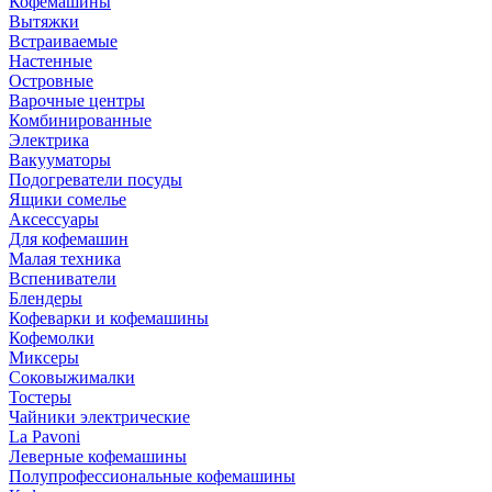
Кофемашины
Вытяжки
Встраиваемые
Настенные
Островные
Варочные центры
Комбинированные
Электрика
Вакууматоры
Подогреватели посуды
Ящики сомелье
Аксессуары
Для кофемашин
Малая техника
Вспениватели
Блендеры
Кофеварки и кофемашины
Кофемолки
Миксеры
Соковыжималки
Тостеры
Чайники электрические
La Pavoni
Леверные кофемашины
Полупрофессиональные кофемашины