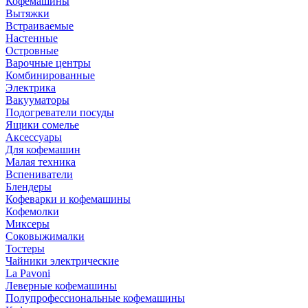
Кофемашины
Вытяжки
Встраиваемые
Настенные
Островные
Варочные центры
Комбинированные
Электрика
Вакууматоры
Подогреватели посуды
Ящики сомелье
Аксессуары
Для кофемашин
Малая техника
Вспениватели
Блендеры
Кофеварки и кофемашины
Кофемолки
Миксеры
Соковыжималки
Тостеры
Чайники электрические
La Pavoni
Леверные кофемашины
Полупрофессиональные кофемашины