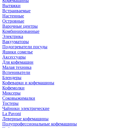
Кофемашины
Вытяжки
Встраиваемые
Настенные
Островные
Варочные центры
Комбинированные
Электрика
Вакууматоры
Подогреватели посуды
Ящики сомелье
Аксессуары
Для кофемашин
Малая техника
Вспениватели
Блендеры
Кофеварки и кофемашины
Кофемолки
Миксеры
Соковыжималки
Тостеры
Чайники электрические
La Pavoni
Леверные кофемашины
Полупрофессиональные кофемашины